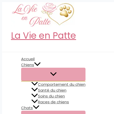
Aller
au
contenu
La Vie en Patte
Rechercher
Accueil
Chiens
Comportement du chien
Santé du chien
Soins du chien
Races de chiens
Chats