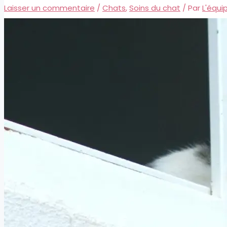
Laisser un commentaire
/
Chats
,
Soins du chat
/ Par
L'équi