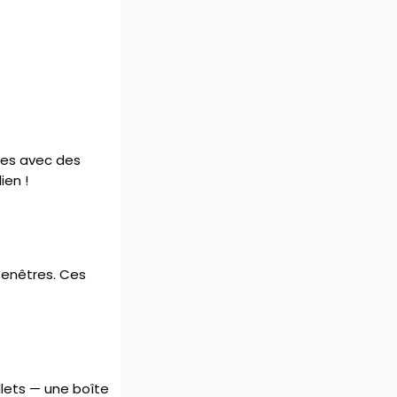
tes avec des
ien !
 fenêtres. Ces
lets — une boîte