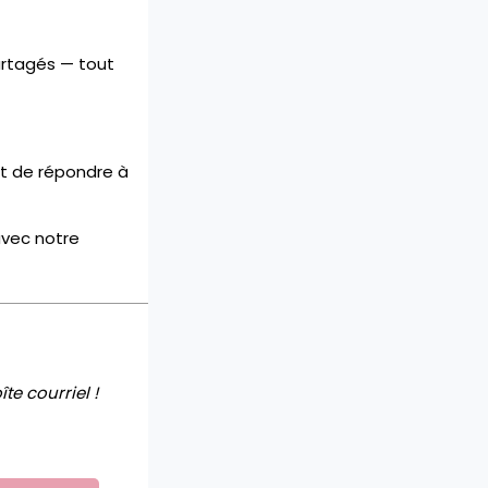
artagés — tout
st de répondre à
avec notre
te courriel !