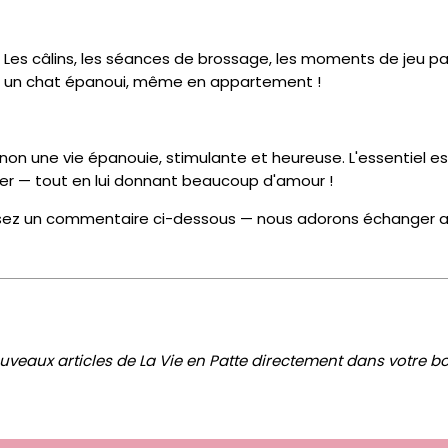
! Les câlins, les séances de brossage, les moments de jeu p
st un chat épanoui, même en appartement !
gnon une vie épanouie, stimulante et heureuse. L'essentiel e
acher — tout en lui donnant beaucoup d'amour !
issez un commentaire ci-dessous — nous adorons échanger 
veaux articles de La Vie en Patte directement dans votre boî