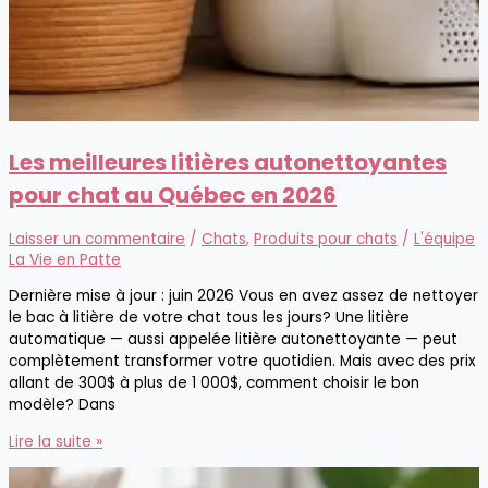
Les meilleures litières autonettoyantes
pour chat au Québec en 2026
Laisser un commentaire
/
Chats
,
Produits pour chats
/
L'équipe
La Vie en Patte
Dernière mise à jour : juin 2026 Vous en avez assez de nettoyer
le bac à litière de votre chat tous les jours? Une litière
automatique — aussi appelée litière autonettoyante — peut
complètement transformer votre quotidien. Mais avec des prix
allant de 300$ à plus de 1 000$, comment choisir le bon
modèle? Dans
Les
Lire la suite »
meilleures
litières