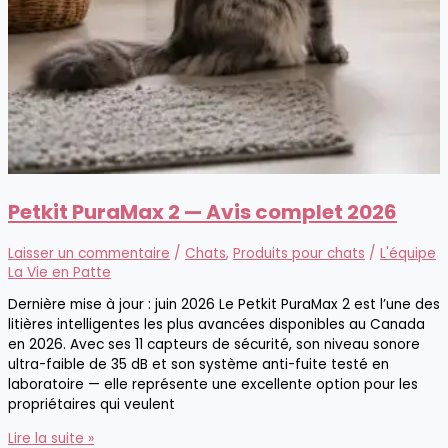
Petkit PuraMax 2 — Avis complet 2026
Laisser un commentaire
/
Chats
,
Produits pour chats
/
L'équipe
La Vie en Patte
Dernière mise à jour : juin 2026 Le Petkit PuraMax 2 est l’une des
litières intelligentes les plus avancées disponibles au Canada
en 2026. Avec ses 11 capteurs de sécurité, son niveau sonore
ultra-faible de 35 dB et son système anti-fuite testé en
laboratoire — elle représente une excellente option pour les
propriétaires qui veulent
Petkit
Lire la suite »