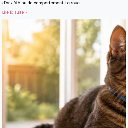
d’anxiété ou de comportement. La roue
Meilleures
Lire la suite »
roues
d’exercice
pour
chat
en
2026