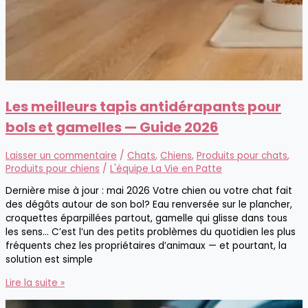
Les meilleurs tapis antidérapants pour
bols et gamelles — Guide 2026
Laisser un commentaire
/
Chats
,
Chiens
,
Produits pour chats
,
Produits pour chiens
/
L'équipe La Vie en Patte
Dernière mise à jour : mai 2026 Votre chien ou votre chat fait
des dégâts autour de son bol? Eau renversée sur le plancher,
croquettes éparpillées partout, gamelle qui glisse dans tous
les sens… C’est l’un des petits problèmes du quotidien les plus
fréquents chez les propriétaires d’animaux — et pourtant, la
solution est simple
Les
Lire la suite »
meilleurs