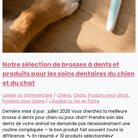
Notre sélection de brosses à dents et
produits pour les soins dentaires du chien
et du chat
Laisser un commentaire
/
Chiens
,
Chats
,
Produits pour chats
,
Produits pour chiens
/
L'équipe La Vie en Patte
Dernière mise à jour : juillet 2026 Vous cherchez la meilleure
brosse à dents pour chien ou pour chat? Prendre soin des
dents de votre animal ne demande pas nécessairement une
routine compliquée — le bon produit fait souvent toute la
différence. 🐾 En résumé ✔ 10 produits sélectionnés✔