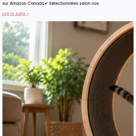
sur Amazon Canada✔ Sélectionnées selon nos
Les
Lire la suite »
7
meilleures
caméras
pour
surveiller
votre
chien
ou
votre
chat
en
2026