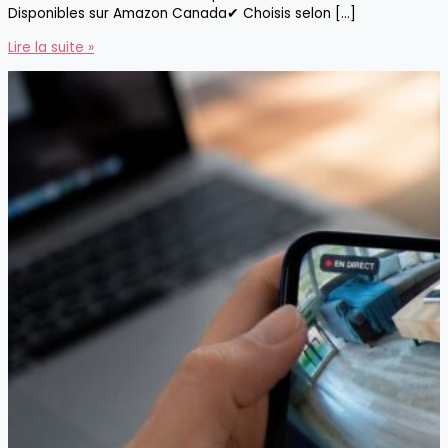
Disponibles sur Amazon Canada✔ Choisis selon […]
Notre
Lire la suite »
sélection
de
brosses
à
dents
et
produits
pour
les
soins
dentaires
du
chien
et
du
chat