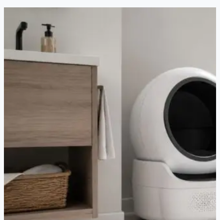
PuraMax
2
—
Avis
complet
2026