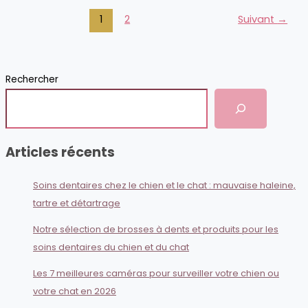
meilleurs
sacs
1
2
Suivant
→
de
transport
pour
chat
Rechercher
en
2026
Articles récents
Soins dentaires chez le chien et le chat : mauvaise haleine,
tartre et détartrage
Notre sélection de brosses à dents et produits pour les
soins dentaires du chien et du chat
Les 7 meilleures caméras pour surveiller votre chien ou
votre chat en 2026