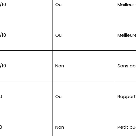
/10
Oui
Meilleur
/10
Oui
Meilleur
/10
Non
Sans a
0
Oui
Rapport 
0
Non
Petit b