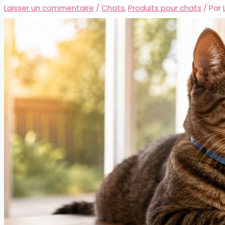
Laisser un commentaire
/
Chats
,
Produits pour chats
/ Par