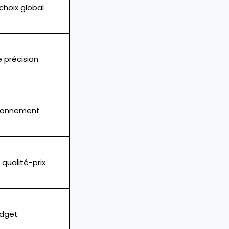
 choix global
e précision
bonnement
qualité-prix
udget