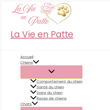
Aller
au
contenu
La Vie en Patte
Rechercher
Accueil
Chiens
Comportement du chien
Santé du chien
Soins du chien
Races de chiens
Chats