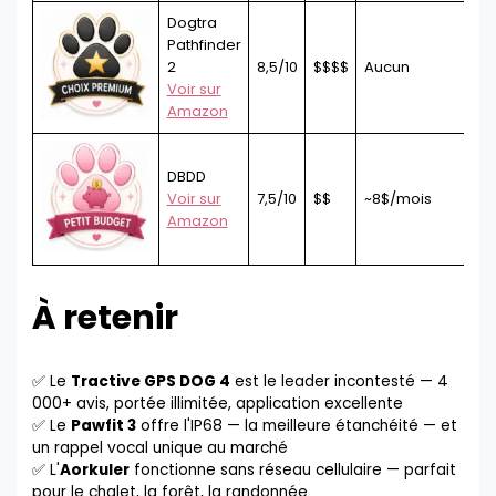
Dogtra
Pathfinder
2
8,5/10
$$$$
Aucun
9
Voir sur
Amazon
DBDD
Voir sur
7,5/10
$$
~8$/mois
Amazon
À retenir
✅ Le
Tractive GPS DOG 4
est le leader incontesté — 4
000+ avis, portée illimitée, application excellente
✅ Le
Pawfit 3
offre l'IP68 — la meilleure étanchéité — et
un rappel vocal unique au marché
✅ L'
Aorkuler
fonctionne sans réseau cellulaire — parfait
pour le chalet, la forêt, la randonnée