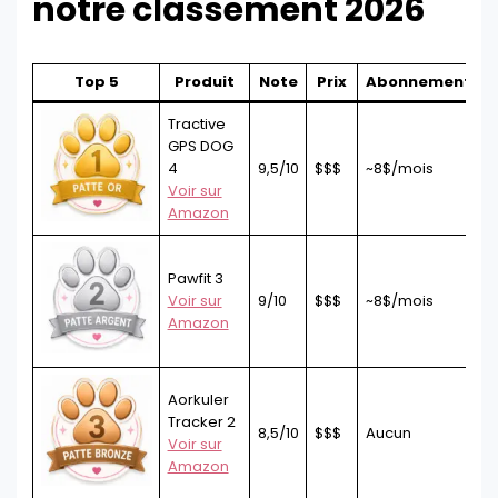
notre classement 2026
Top 5
Produit
Note
Prix
Abonnement
A
Tractive
GPS DOG
4
9,5/10
$$$
~8$/mois
5
Voir sur
Amazon
Pawfit 3
Voir sur
9/10
$$$
~8$/mois
7
Amazon
Aorkuler
Tracker 2
8,5/10
$$$
Aucun
2
Voir sur
Amazon