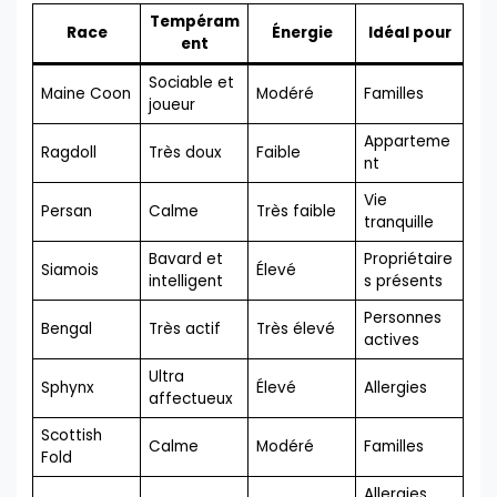
Tempéram
Race
Énergie
Idéal pour
ent
Sociable et
Maine Coon
Modéré
Familles
joueur
Apparteme
Ragdoll
Très doux
Faible
nt
Vie
Persan
Calme
Très faible
tranquille
Bavard et
Propriétaire
Siamois
Élevé
intelligent
s présents
Personnes
Bengal
Très actif
Très élevé
actives
Ultra
Sphynx
Élevé
Allergies
affectueux
Scottish
Calme
Modéré
Familles
Fold
Allergies